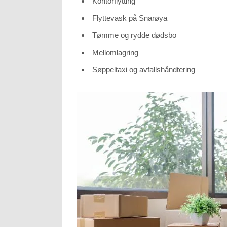
Kontorflytting
to function.
Flyttevask på Snarøya
Statistics
Tømme og rydde dødsbo
In order for
us to
improve the
Mellomlagring
website's
functionality
and
Søppeltaxi og avfallshåndtering
structure,
based on
how the
website is
used.
Experience
In order for
our website
to perform
as well as
possible
during your
visit. If you
refuse these
cookies,
some
functionality
will
disappear
from the
website.