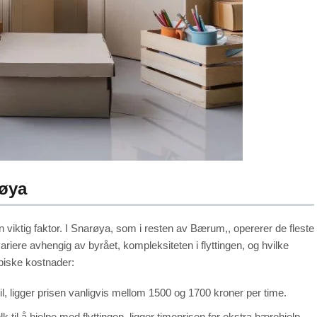
røya
n viktig faktor. I Snarøya, som i resten av Bærum,, opererer de fleste
riere avhengig av byrået, kompleksiteten i flyttingen, og hvilke
ypiske kostnader:
bil, ligger prisen vanligvis mellom 1500 og 1700 kroner per time.
k til å hjelpe med flyttingen, ligger timeprisen for ekstra bærehjelp