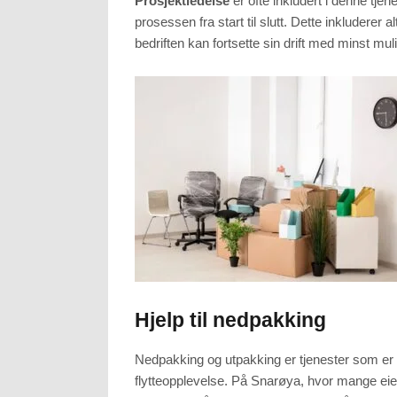
Prosjektledelse
er ofte inkludert i denne tje
prosessen fra start til slutt. Dette inkluderer a
bedriften kan fortsette sin drift med minst mul
Hjelp til nedpakking
Nedpakking og utpakking er tjenester som er
flytteopplevelse. På Snarøya, hvor mange eie