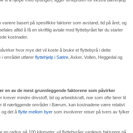
 variere basert på spesifikke faktorer som avstand, tid på året, og
ales alltid å få en skriftlig avtale med flyttebyrået før du starter
tede kostnader.
irker hvor mye det vil koste å bruke et flyttebyrå i dette
 i området utfører
flyttehjelp i Sætre
, Asker, Vollen, Heggedal og
er en av de mest grunnleggende faktorene som påvirker
krever mindre drivstoff, tid og arbeidskraft, noe som ofte fører til
ller til nærliggende områder i Bærum, kan kostnadene være relativt
r og det å
flytte mellom byer
som involverer reiser på tvers av fylker
r en radius på 100 kilometer, vil flyttebyråer vanligvis fakturere på