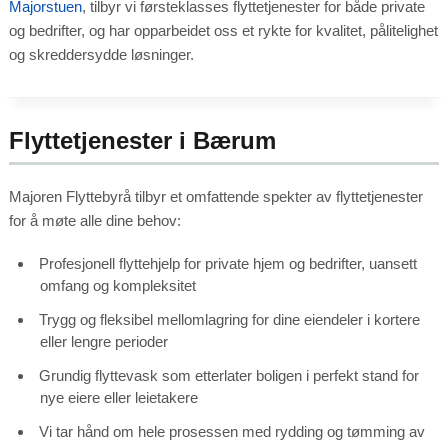
Majorstuen
, tilbyr vi førsteklasses flyttetjenester for både private
Marketing
og bedrifter, og har opparbeidet oss et rykte for kvalitet, pålitelighet
By sharing
your
og skreddersydde løsninger.
interests
and
behavior as
you visit our
site, you
increase the
chance of
Flyttetjenester i Bærum
seeing
personalized
content and
offers.
Majoren Flyttebyrå tilbyr et omfattende spekter av flyttetjenester
for å møte alle dine behov:
Profesjonell flyttehjelp for private hjem og bedrifter, uansett
omfang og kompleksitet
Trygg og fleksibel mellomlagring for dine eiendeler i kortere
eller lengre perioder
Grundig flyttevask som etterlater boligen i perfekt stand for
nye eiere eller leietakere
Vi tar hånd om hele prosessen med rydding og tømming av