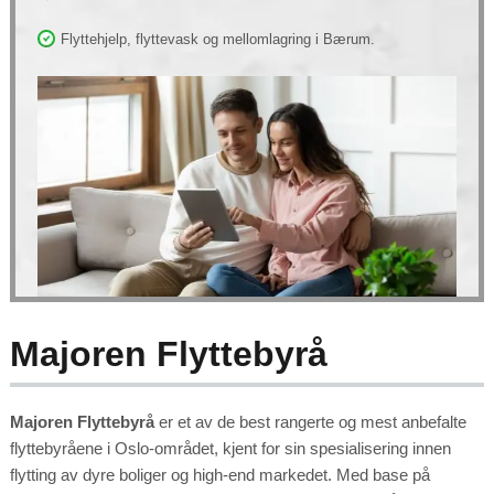
to function.
Flyttehjelp, flyttevask og mellomlagring i Bærum.
Statistics
In order for
us to
improve the
website's
functionality
and
structure,
based on
how the
website is
used.
Experience
In order for
our website
to perform
as well as
possible
Majoren Flyttebyrå
during your
visit. If you
refuse these
cookies,
some
functionality
will
Majoren Flyttebyrå
er et av de best rangerte og mest anbefalte
disappear
from the
flyttebyråene i Oslo-området, kjent for sin spesialisering innen
website.
flytting av dyre boliger og high-end markedet. Med base på