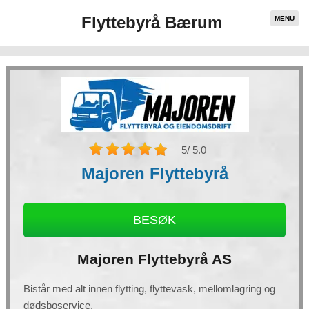
Flyttebyrå Bærum
MENU
5
/ 5.0
Majoren Flyttebyrå
BESØK
Necessary
Majoren Flyttebyrå AS
These
cookies are
not
optional.
Bistår med alt innen flytting, flyttevask, mellomlagring og
They are
needed for
dødsboservice.
the website