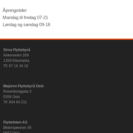
Åpningstider
Mandag til fredag 07-21
Lørdag og søndag 09-18
Sirva Flyttebyrå
Ankerveien 209
1359 Eiksmarka
Tlf. 67 16 16 16
Majoren Flyttebyrå Oslo
Rosenborggata 3
0356 Oslo
Tlf. 934 64 211
Flyttefoten AS
Østensjøveien 36