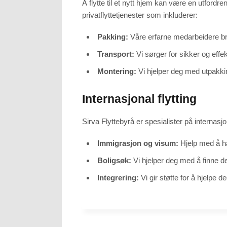
Å flytte til et nytt hjem kan være en utford
Marketing
privatflyttetjenester som inkluderer:
By sharing
your
interests
and
Pakking:
Våre erfarne medarbeidere bruk
behavior as
you visit our
site, you
Transport:
Vi sørger for sikker og effek
increase the
chance of
seeing
Montering:
Vi hjelper deg med utpakkin
personalized
content and
offers.
Internasjonal flytting
Sirva Flyttebyrå er spesialister på internasjo
Immigrasjon og visum:
Hjelp med å hå
Boligsøk:
Vi hjelper deg med å finne den
Integrering:
Vi gir støtte for å hjelpe 