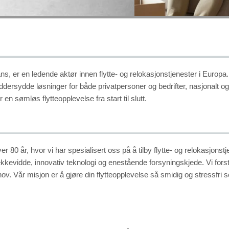
ans, er en ledende aktør innen flytte- og relokasjonstjenester i Europa.
dersydde løsninger for både privatpersoner og bedrifter, nasjonalt og
en sømløs flytteopplevelse fra start til slutt.
r 80 år, hvor vi har spesialisert oss på å tilby flytte- og relokasjonstj
kevidde, innovativ teknologi og enestående forsyningskjede. Vi forstår 
hov. Vår misjon er å gjøre din flytteopplevelse så smidig og stressfr