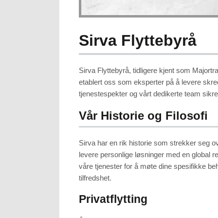
to function.
Statistics
Sirva Flyttebyrå
In order for
us to
improve the
website's
functionality
and
Sirva Flyttebyrå, tidligere kjent som Majortr
structure,
based on
how the
etablert oss som eksperter på å levere skred
website is
used.
tjenestespekter og vårt dedikerte team sikrer 
Vår Historie og Filosofi
Experience
In order for
our website
to perform
as well as
Sirva har en rik historie som strekker seg ove
possible
during your
levere personlige løsninger med en global rek
visit. If you
refuse these
våre tjenester for å møte dine spesifikke be
cookies,
some
tilfredshet.
functionality
will
disappear
from the
Privatflytting
website.