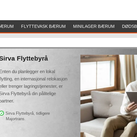
BÆRUM
FLYTTEVASK BÆRUM
MINILAGER BÆRUM
DØDS
Sirva Flyttebyrå
Enten du planlegger en lokal
flytting, en internasjonal relokasjon
eller trenger lagringstjenester, er
Sirva Flyttebyrå din pålitelige
partner.
Sirva Flyttebyrå, tidligere
Majortrans.