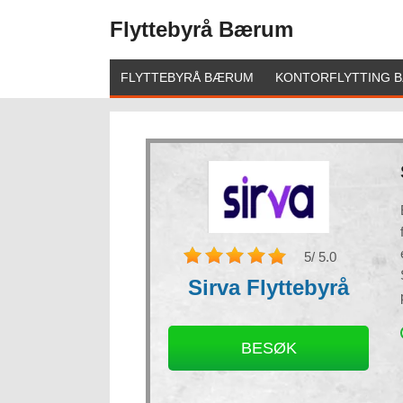
Flyttebyrå Bærum
FLYTTEBYRÅ BÆRUM
KONTORFLYTTING 
5
/ 5.0
Sirva Flyttebyrå
Necessary
These
BESØK
cookies are
not
optional.
They are
needed for
the website