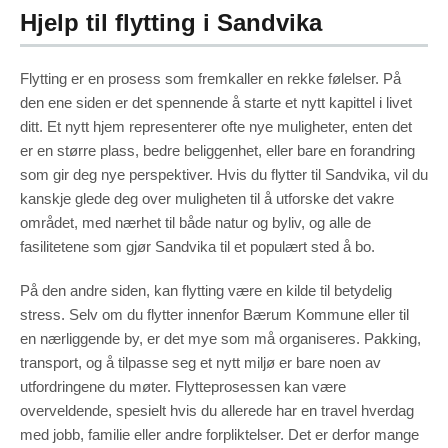
Hjelp til flytting i Sandvika
Marketing
By sharing
your
interests
and
Flytting er en prosess som fremkaller en rekke følelser. På
behavior as
you visit our
den ene siden er det spennende å starte et nytt kapittel i livet
site, you
increase the
chance of
ditt. Et nytt hjem representerer ofte nye muligheter, enten det
seeing
personalized
er en større plass, bedre beliggenhet, eller bare en forandring
content and
offers.
som gir deg nye perspektiver. Hvis du flytter til Sandvika, vil du
kanskje glede deg over muligheten til å utforske det vakre
området, med nærhet til både natur og byliv, og alle de
fasilitetene som gjør Sandvika til et populært sted å bo.
På den andre siden, kan flytting være en kilde til betydelig
stress. Selv om du flytter innenfor Bærum Kommune eller til
en nærliggende by, er det mye som må organiseres. Pakking,
transport, og å tilpasse seg et nytt miljø er bare noen av
utfordringene du møter. Flytteprosessen kan være
overveldende, spesielt hvis du allerede har en travel hverdag
med jobb, familie eller andre forpliktelser. Det er derfor mange