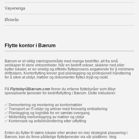
Vøyenenga
Østerås
Flytte kontor i Bærum
Bærum er et viktig næringsområde med mange bedrifter, alt fra små
selskaper til store virksomheter. Når en bedrift vokser, skalerer ned eller
bytter lokaler, er en smidig og effektiv flytteprosess avgjørende for å minimere
driftsstans. Kontorflytting krever god planlegging og profesjonell håndtering
for å sikre at utstyr, møbler og dokumenter flyttes trygt og raskt.
På
FlyttebyråBærum.com
finner du erfarne flyttebyråer som tilbyr
spesialiserte tjenester for bedriftsflytting i Bærum. Dette inkluderer:
✅ Demontering og montering av kontormøbler
✅ Transport av IT-utstyr og arkiver med forsvarlig emballering
✅ Planlegging og logistikk for en sømløs overgang
✅ Midlertidig mellomlagring av møbler og utstyr
✅ Kontorvask og avfallshåndtering etter utflytting
Enten du flytter til større lokaler eller ønsker en mer strategisk plassering i
Bærum, kan du finne pålitelige flyttetjenester via vår plattform. Velg