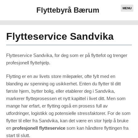
Flyttebyrå Bærum
MENU
Flytteservice Sandvika
Flytteservice Sandvika, for deg som er på flyttefot og trenger
profesjonell flyttehjelp.
Flytting er en av livets store milepæler, ofte fylt med en
blanding av spenning og usikkerhet. Enten du flytter til ditt
første hjem, bytter bolig, eller etablerer deg i Sandvika,
markerer flytteprosessen et nytt kapittel i livet ditt. Men som
mange har erfart, er flytting også en prosess full av
utfordringer, logistikk og potensielle stressfaktorer. For de som
Necessary
These
cookies are
flytter til eller fra Sandvika, kan det være en stor hjelp å bruke
not
optional.
en
profesjonell flytteservice
som kan håndtere flyttingen fra
They are
needed for
start til slutt.
the website