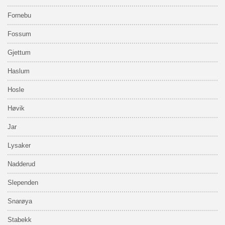
Fornebu
Fossum
Gjettum
Haslum
Hosle
Høvik
Jar
Lysaker
Nadderud
Slependen
Snarøya
Stabekk