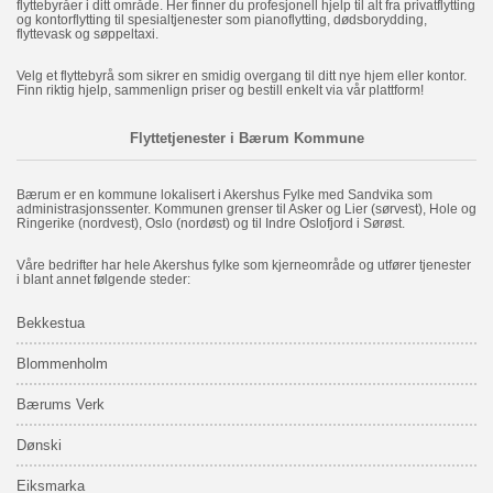
flyttebyråer i ditt område. Her finner du profesjonell hjelp til alt fra privatflytting
og kontorflytting til spesialtjenester som pianoflytting, dødsborydding,
flyttevask og søppeltaxi.
Velg et flyttebyrå som sikrer en smidig overgang til ditt nye hjem eller kontor.
Finn riktig hjelp, sammenlign priser og bestill enkelt via vår plattform!
Flyttetjenester i Bærum Kommune
Bærum er en kommune lokalisert i Akershus Fylke med Sandvika som
administrasjonssenter. Kommunen grenser til Asker og Lier (sørvest), Hole og
Ringerike (nordvest), Oslo (nordøst) og til Indre Oslofjord i Sørøst.
Våre bedrifter har hele Akershus fylke som kjerneområde og utfører tjenester
i blant annet følgende steder:
Bekkestua
Blommenholm
Bærums Verk
Dønski
Eiksmarka