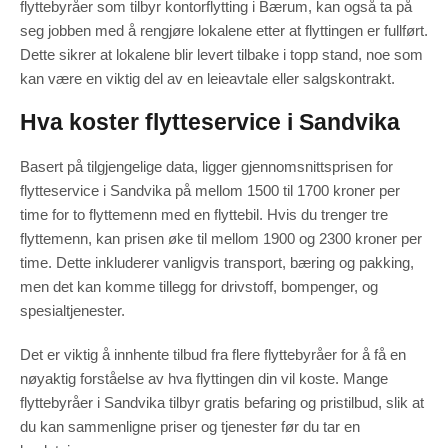
flyttebyråer som tilbyr kontorflytting i Bærum, kan også ta på
seg jobben med å rengjøre lokalene etter at flyttingen er fullført.
Dette sikrer at lokalene blir levert tilbake i topp stand, noe som
kan være en viktig del av en leieavtale eller salgskontrakt.
Hva koster flytteservice i Sandvika
Basert på tilgjengelige data, ligger gjennomsnittsprisen for
flytteservice i Sandvika på mellom 1500 til 1700 kroner per
time for to flyttemenn med en flyttebil. Hvis du trenger tre
flyttemenn, kan prisen øke til mellom 1900 og 2300 kroner per
time. Dette inkluderer vanligvis transport, bæring og pakking,
men det kan komme tillegg for drivstoff, bompenger, og
spesialtjenester.
Det er viktig å innhente tilbud fra flere flyttebyråer for å få en
nøyaktig forståelse av hva flyttingen din vil koste. Mange
flyttebyråer i Sandvika tilbyr gratis befaring og pristilbud, slik at
du kan sammenligne priser og tjenester før du tar en