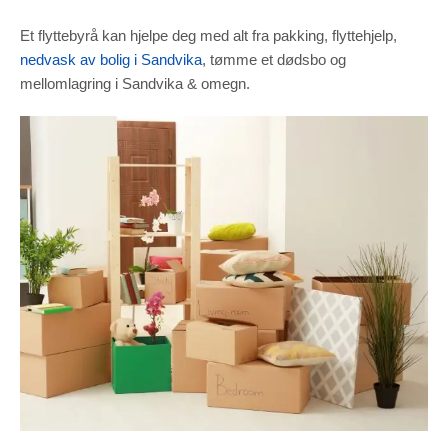
to function.
Et flyttebyrå kan hjelpe deg med alt fra pakking, flyttehjelp,
nedvask av bolig i Sandvika
, tømme et dødsbo og
Statistics
In order for
mellomlagring i Sandvika & omegn.
us to
improve the
website's
functionality
and
structure,
based on
how the
website is
used.
Experience
In order for
our website
to perform
as well as
possible
during your
visit. If you
refuse these
cookies,
some
functionality
will
disappear
from the
website.