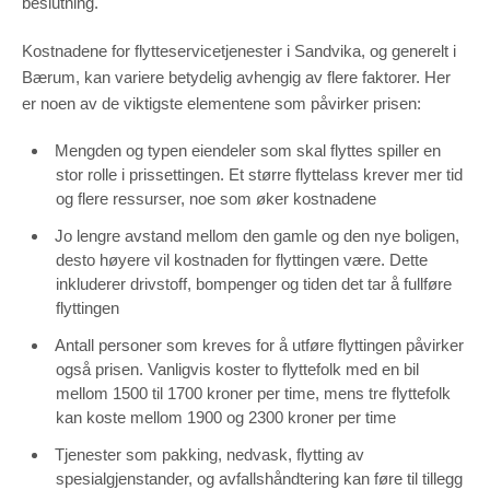
beslutning.
Kostnadene for flytteservicetjenester i Sandvika, og generelt i
Bærum, kan variere betydelig avhengig av flere faktorer. Her
er noen av de viktigste elementene som påvirker prisen:
Mengden og typen eiendeler som skal flyttes spiller en
stor rolle i prissettingen. Et større flyttelass krever mer tid
og flere ressurser, noe som øker kostnadene
Jo lengre avstand mellom den gamle og den nye boligen,
desto høyere vil kostnaden for flyttingen være. Dette
inkluderer drivstoff, bompenger og tiden det tar å fullføre
flyttingen
Antall personer som kreves for å utføre flyttingen påvirker
også prisen. Vanligvis koster to flyttefolk med en bil
mellom 1500 til 1700 kroner per time, mens tre flyttefolk
kan koste mellom 1900 og 2300 kroner per time
Tjenester som pakking, nedvask, flytting av
spesialgjenstander, og avfallshåndtering kan føre til tillegg